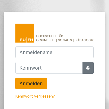
Zum Hauptinhalt
Anmelden bei 
Anmeldename
Kennwort
Anmelden
Kennwort vergessen?