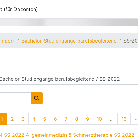
t (für Dozenten)
Import
Bachelor-Studiengänge berufsbegleitend
SS-2
Kurse suchen
Seite 1
Seite 2
Seite 3
Seite 4
Seite 5
Seite 6
Seite 7
Seite 8
Seite 9
Seite 10
Seite
1
2
3
4
5
6
7
8
9
10
…
16
»
-SS-2022 Allgemeinmedizin & Schmerztherapie SS-2022