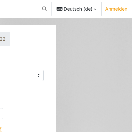
Deutsch ‎(de)‎
Anmelden
Sucheingabe umschalten
022
 16
Nächste Seite